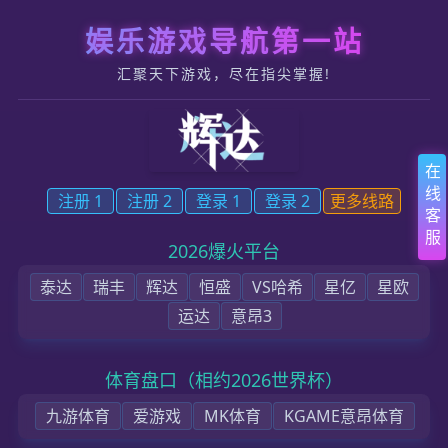
跳转到内容
注册账号 - 辉达游戏通行证
首页
公司简介
企业简报
解决方案
联络我们
服务政策