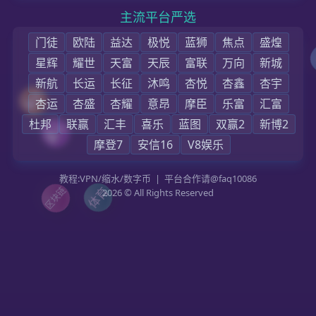
首页
公司简介
企业简报
解决方案
联络我们
服务政策