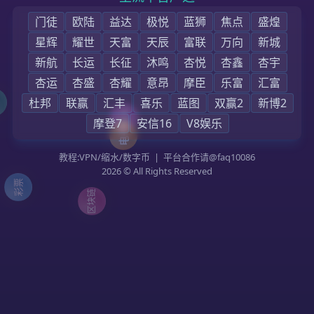
首页
公司简介
企业简报
解决方案
联络我们
服务政策