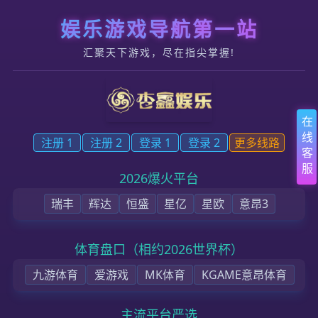
跳转到内容
杏鑫官方注册服务
首页
公司简介
企业简报
解决方案
联络我们
服务政策