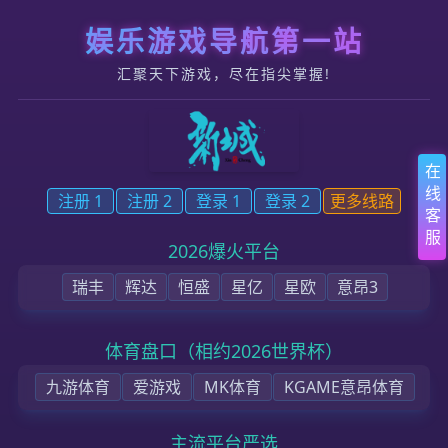
跳转到内容
新城账号注册申请
首页
公司简介
企业简报
解决方案
联络我们
服务政策